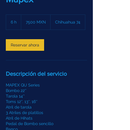
7500
pesos
6 h
6
7500 MXN
Chihuahua 74
mexicanos
h
Reservar ahora
Descripción del servicio
MAPEX QU Series
Bombo 22''
Tarola 14''
Toms 12'', 13'', 16''
Atril de tarola
3 Atriles de platillos
Atril de Hihats
Pedal de Bombo sencillo
Banco