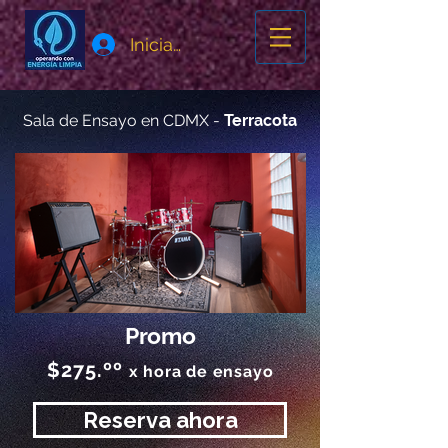
Iniciar sesión
Sala de Ensayo en CDMX -
Terracota
Promo
$275.ºº
x hora de ensayo
Reserva ahora