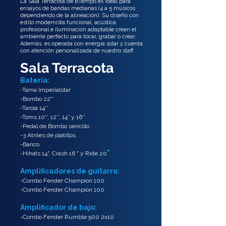
La Sala Terracota de BTempo es ideal para
ensayos de bandas medianas (4 a 5 músicos
dependiendo de la alineación). Su diseño con
estílo modernista funcional, acústica
profesional e iluminación adaptable crean el
ambiente perfecto para tocar, grabar o crear.
Además, es operada con energía solar y cuenta
con atención personalizada de nuestro staff.
Sala Terracota
Batería:
-Tama Imperialstar
-Bombo 22''
-Tarola 14''
-Toms 10'', 12'', 14” y 16''
-Pedal de Bombo sencillo
-3 Atriles de platillos
-Banco
"
-Hihats 14", Crash 16 " y Ride 20
Amplificadores de guitarra:
-Combo Fender Champion 100
-Combo Fender Champion 100
Amplificador de bajo:
-Combo Fender Rumble 500 2x10