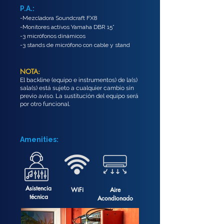
P.A.:
-Mezcladora Soundcraft FX8
-Monitores actívos Yamaha DBR 15”
-3 micrófonos dinámicos
-3 stands de micrófono con cable y stand
NOTA:
El backline (equipo e instrumentos) de la(s)
sala(s) está sujeto a cualquier cambio sin
previo aviso. La sustitución del equipo será
por otro funcional.
Amenities:
Asistencia
WiFi
Aire
técnica
Acondionado