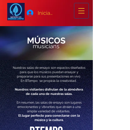
Iniciar sesión
MÚSICOS
musicians
Nuestras salas de ensayo son espacios diseñados
para que los músicos puedan ensayar y
prepararse para sus presentaciones en vivo.
En BTempo se propicia la creatividad.
Nuestros visitantes disfrutan de la atmósfera
de cada una de nuestras salas.
En resumen, las salas de ensayo son lugares
emocionantes y vibrantes que atraen a una
amplia variedad de visitantes.
El lugar perfecto para conectarse con la
música y la cultura.